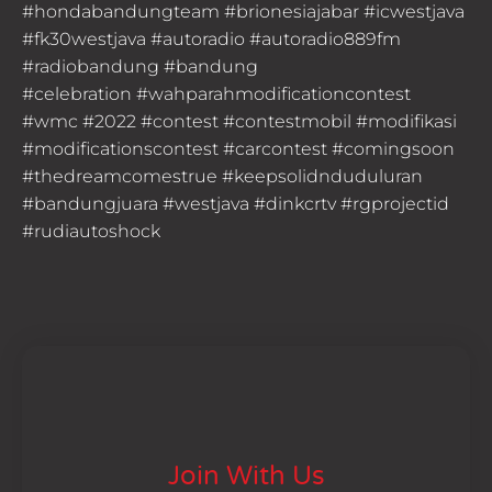
#hondabandungteam #brionesiajabar #icwestjava
#fk30westjava #autoradio #autoradio889fm
#radiobandung #bandung
#celebration #wahparahmodificationcontest
#wmc #2022 #contest #contestmobil #modifikasi
#modificationscontest #carcontest #comingsoon
#thedreamcomestrue #keepsolidnduduluran
#bandungjuara #westjava #dinkcrtv #rgprojectid
#rudiautoshock
Join With Us