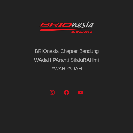
BRIOnesia Chapter Bandung
WA
da
H
PA
ranti Silatu
RAH
mi
#WAHPARAH