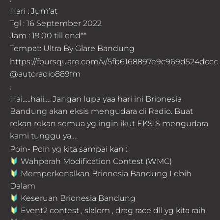
Hari : Jum’at
Tgl : 16 September 2022
Jam : 19.00 till end**
Tempat: Ultra By Glare Bandung
https://foursquare.com/v/5fb6168897e9c969d524dccc
@autoradio889fm
.
Hai…..haii…. Jangan lupa yaa hari ini Brionesia
Bandung akan eksis mengudara di Radio. Buat
rekan rekan semua yg ingin ikut EKSIS mengudara
kami tunggu ya….
Poin- Poin yg kita sampai kan :
Wahparah Modification Contest (WMC)
Memperkenalkan Brionesia Bandung Lebih
Dalam
Keseruan Brionesia Bandung
Event2 contest , slalom , drag race dll yg kita raih