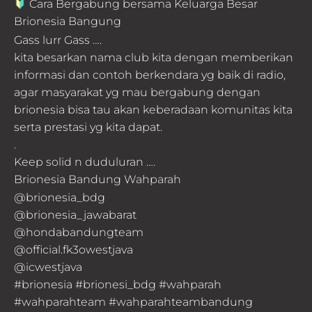
Cara Bergabung bersama Keluarga Besar
Brionesia Bangung
Gass lurr Gass ….
kita besarkan nama club kita dengan memberikan
informasi dan contoh berkendara yg baik di radio,
agar masyarakat yg mau bergabung dengan
brionesia bisa tau akan keberadaan komunitas kita
serta prestasi yg kita dapat.
.
Keep solid n duduluran ….
Brionesia Bandung Wahparah
@brionesia_bdg
@brionesia_jawabarat
@hondabandungteam
@official.fk3owestjava
@icwestjava
#brionesia #brionesi_bdg #wahparah
#wahparahteam #wahparahteambandung